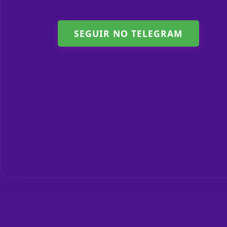
SEGUIR NO TELEGRAM