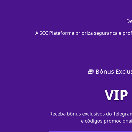
De
A 5CC Plataforma prioriza segurança e pro
🎁 Bônus Exclu
VIP
Receba bônus exclusivos do Telegra
e códigos promocionai