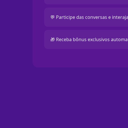
💬 Participe das conversas e interaj
🎁 Receba bônus exclusivos autom