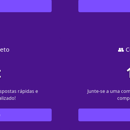
reto
👥 
t
espostas rápidas e
Junte-se a uma com
lizado!
compa
e