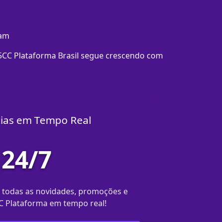
ram
 5CC Plataforma Brasil segue crescendo com
cias em Tempo Real
24/7
e todas as novidades, promoções e
C Plataforma em tempo real!