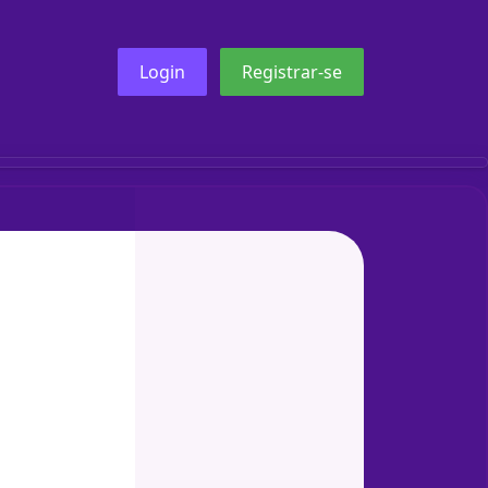
Login
Registrar-se