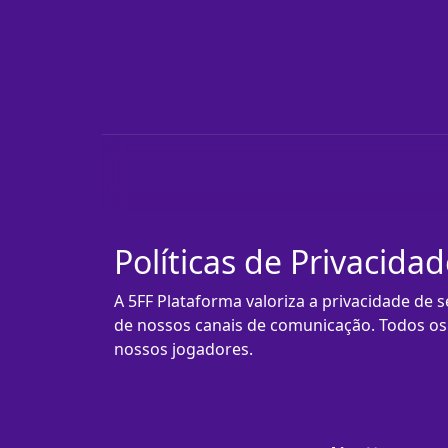
Políticas de Privacida
A 5FF Plataforma valoriza a privacidade de
de nossos canais de comunicação. Todos os 
nossos jogadores.