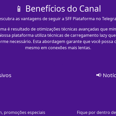
📱 Benefícios do Canal
scubra as vantagens de seguir a 5FF Plataforma no Teleg
rma é resultado de otimizações técnicas avançadas que 
ossa plataforma utiliza técnicas de carregamento lazy qu
forme necessário. Esta abordagem garante que você possa 
mesmo em conexões mais lentas.
sivos
📢 Notí
m, promoções especiais
Fique por dentro d