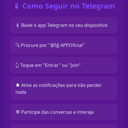
📱 Como Seguir no Telegram
📱 Baixe o app Telegram no seu dispositivo
🔍 Procure por "@5JJ APPOficial"
👆 Toque em "Entrar" ou "Join"
🔔 Ative as notificações para não perder
nada
💬 Participe das conversas e interaja