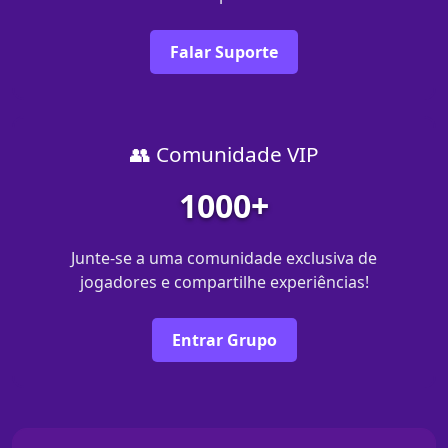
Falar Suporte
👥 Comunidade VIP
1000+
Junte-se a uma comunidade exclusiva de
jogadores e compartilhe experiências!
Entrar Grupo