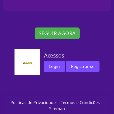
SEGUIR AGORA
Acessos
Login
Registrar-se
Políticas de Privacidade
Termos e Condições
Sitemap