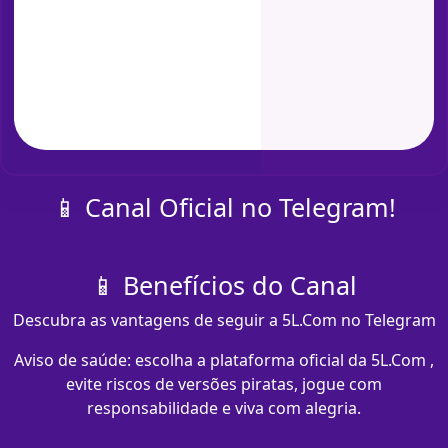
📱 Canal Oficial no Telegram!
📱 Benefícios do Canal
Descubra as vantagens de seguir a 5L.Com no Telegram
Aviso de saúde: escolha a plataforma oficial da 5L.Com ,
evite riscos de versões piratas, jogue com
responsabilidade e viva com alegria.