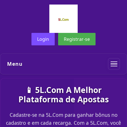
Login
Registrar-se
Menu
📱 5L.Com A Melhor
Plataforma de Apostas
Cadastre-se na 5L.Com para ganhar bônus no
cadastro e em cada recarga. Com a 5L.Com, você