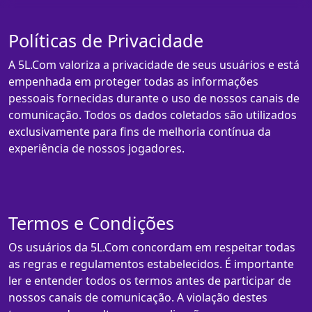
Políticas de Privacidade
A 5L.Com valoriza a privacidade de seus usuários e está
empenhada em proteger todas as informações
pessoais fornecidas durante o uso de nossos canais de
comunicação. Todos os dados coletados são utilizados
exclusivamente para fins de melhoria contínua da
experiência de nossos jogadores.
Termos e Condições
Os usuários da 5L.Com concordam em respeitar todas
as regras e regulamentos estabelecidos. É importante
ler e entender todos os termos antes de participar de
nossos canais de comunicação. A violação destes