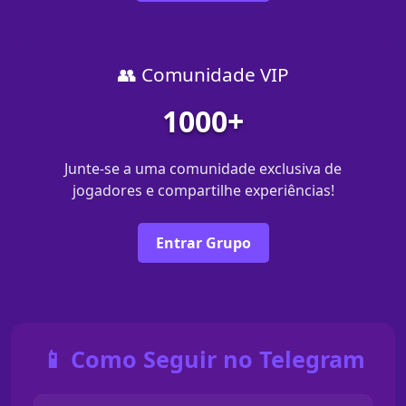
👥 Comunidade VIP
1000+
Junte-se a uma comunidade exclusiva de
jogadores e compartilhe experiências!
Entrar Grupo
📱 Como Seguir no Telegram