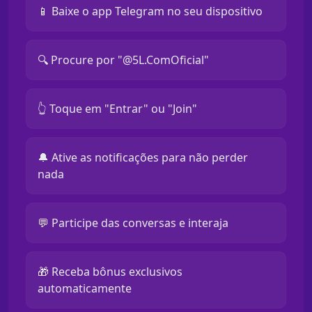
📱 Baixe o app Telegram no seu dispositivo
🔍 Procure por "@5L.ComOficial"
👆 Toque em "Entrar" ou "Join"
🔔 Ative as notificações para não perder
nada
💬 Participe das conversas e interaja
🎁 Receba bônus exclusivos
automaticamente