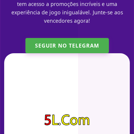
tem acesso a promoções incríveis e uma
experiência de jogo inigualável. Junte-se aos
vencedores agora!
SEGUIR NO TELEGRAM