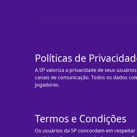
Políticas de Privacida
A 5P valoriza a privacidade de seus usuári
canais de comunicação. Todos os dados cole
jogadores.
Termos e Condições
Os usuários da 5P concordam em respeitar t