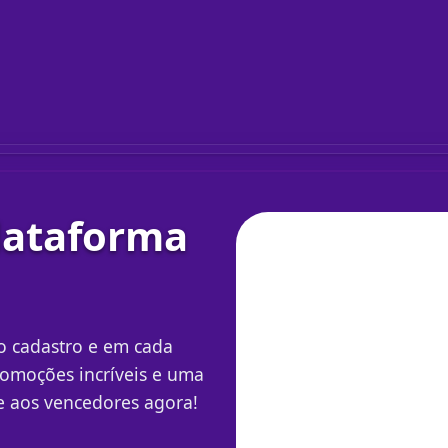
Plataforma
o cadastro e em cada
romoções incríveis e uma
se aos vencedores agora!