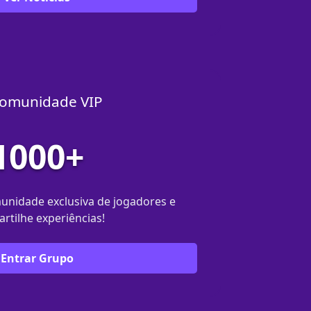
Comunidade VIP
1000+
unidade exclusiva de jogadores e
rtilhe experiências!
Entrar Grupo