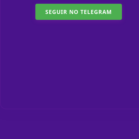
SEGUIR NO TELEGRAM