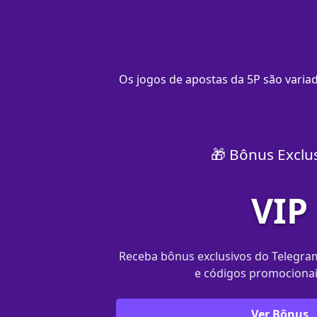
Os jogos de apostas da 5P são varia
🎁 Bônus Exclu
VIP
Receba bônus exclusivos do Telegra
e códigos promocionai
Ver Bônus