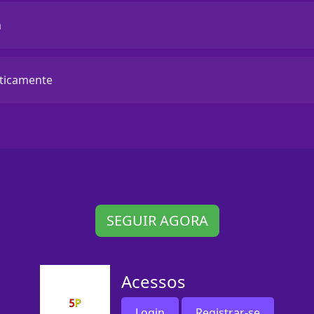
a
aticamente
SEGUIR AGORA
Acessos
Login
Registrar-se