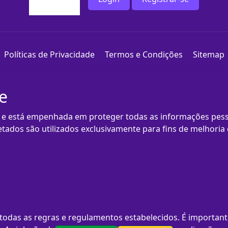
Políticas de Privacidade
Termos e Condições
Sitemap
de
os e está empenhada em proteger todas as informações pes
tados são utilizados exclusivamente para fins de melhoria
odas as regras e regulamentos estabelecidos. É important