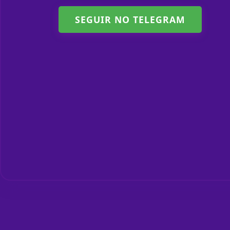
SEGUIR NO TELEGRAM