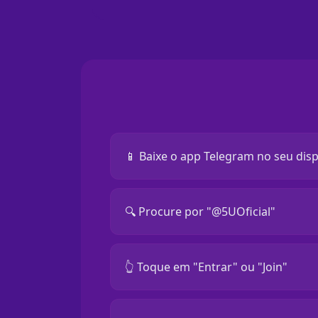
📱 Baixe o app Telegram no seu disp
🔍 Procure por "@5UOficial"
👆 Toque em "Entrar" ou "Join"