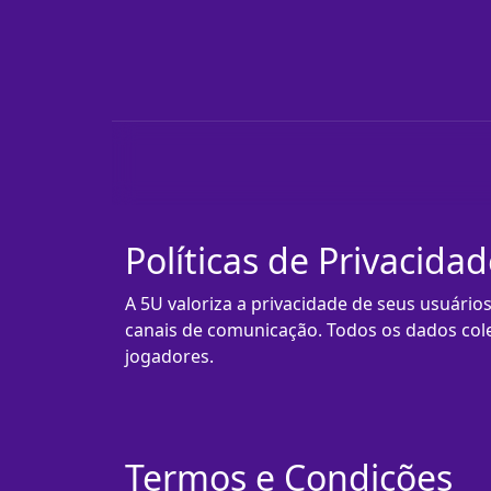
Políticas de Privacida
A 5U valoriza a privacidade de seus usuári
canais de comunicação. Todos os dados cole
jogadores.
Termos e Condições