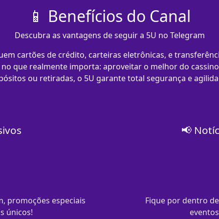
📱 Benefícios do Canal
Descubra as vantagens de seguir a 5U no Telegram
m cartões de crédito, carteiras eletrônicas, e transferên
o que realmente importa: aproveitar o melhor do cassino on
pósitos ou retiradas, o 5U garante total segurança e agilida
sivos
📢 Notí
m, promoções especiais
Fique por dentro d
s únicos!
eventos