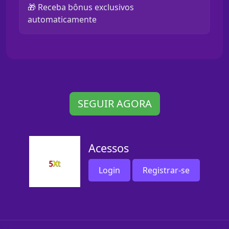
🎁 Receba bônus exclusivos
automaticamente
SEGUIR AGORA
Acessos
Login
Registrar-se