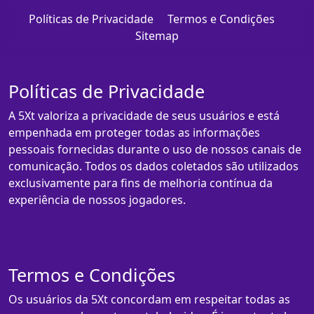
Políticas de Privacidade
Termos e Condições
Sitemap
Políticas de Privacidade
A 5Xt valoriza a privacidade de seus usuários e está
empenhada em proteger todas as informações
pessoais fornecidas durante o uso de nossos canais de
comunicação. Todos os dados coletados são utilizados
exclusivamente para fins de melhoria contínua da
experiência de nossos jogadores.
Termos e Condições
Os usuários da 5Xt concordam em respeitar todas as