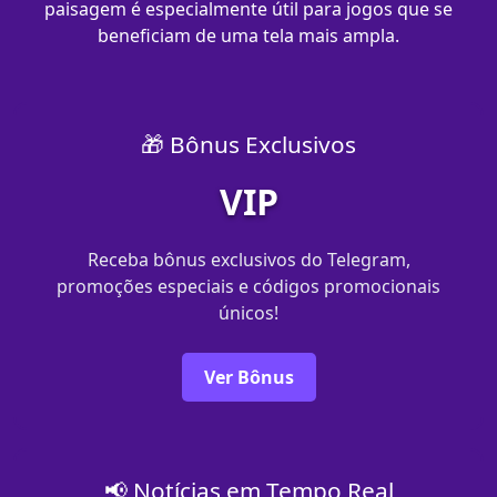
paisagem é especialmente útil para jogos que se
beneficiam de uma tela mais ampla.
🎁 Bônus Exclusivos
VIP
Receba bônus exclusivos do Telegram,
promoções especiais e códigos promocionais
únicos!
Ver Bônus
📢 Notícias em Tempo Real