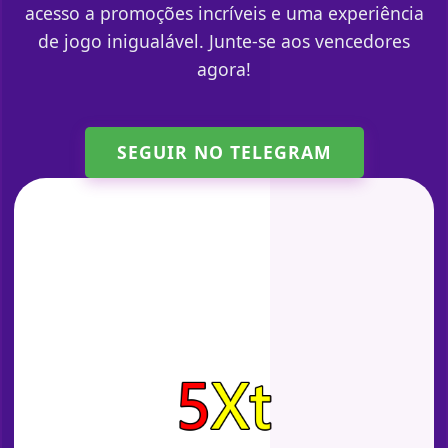
acesso a promoções incríveis e uma experiência
de jogo inigualável. Junte-se aos vencedores
agora!
SEGUIR NO TELEGRAM