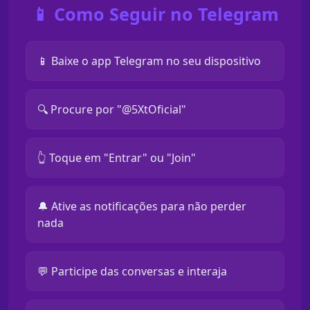
📱 Como Seguir no Telegram
📱 Baixe o app Telegram no seu dispositivo
🔍 Procure por "@5XtOficial"
👆 Toque em "Entrar" ou "Join"
🔔 Ative as notificações para não perder
nada
💬 Participe das conversas e interaja