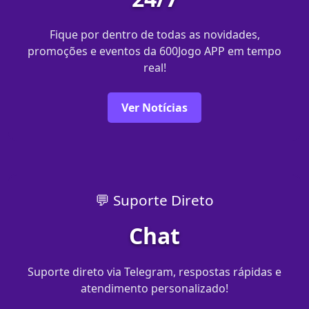
Fique por dentro de todas as novidades,
promoções e eventos da 600Jogo APP em tempo
real!
Ver Notícias
💬 Suporte Direto
Chat
Suporte direto via Telegram, respostas rápidas e
atendimento personalizado!