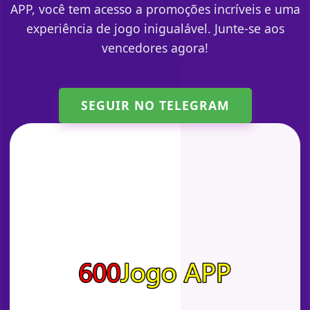
APP, você tem acesso a promoções incríveis e uma
experiência de jogo inigualável. Junte-se aos
vencedores agora!
SEGUIR NO TELEGRAM