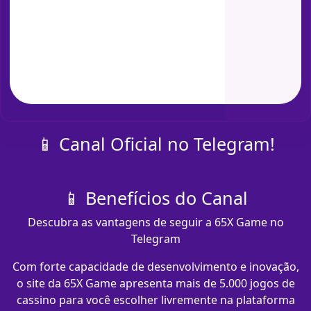
📱 Canal Oficial no Telegram!
📱 Benefícios do Canal
Descubra as vantagens de seguir a 65X Game no
Telegram
Com forte capacidade de desenvolvimento e inovação,
o site da 65X Game apresenta mais de 5.000 jogos de
cassino para você escolher livremente na plataforma