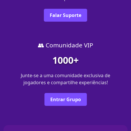
Falar Suporte
👥 Comunidade VIP
1000+
Junte-se a uma comunidade exclusiva de
jogadores e compartilhe experiências!
Entrar Grupo