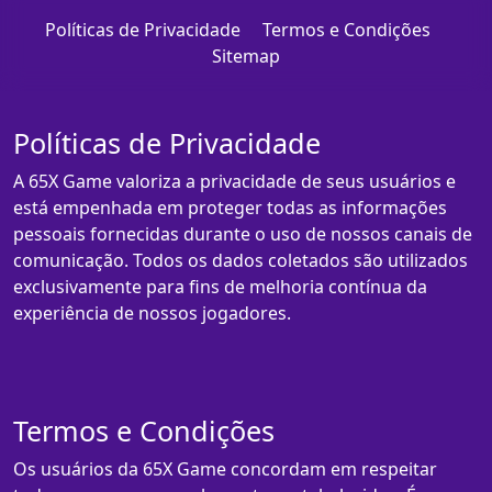
Políticas de Privacidade
Termos e Condições
Sitemap
Políticas de Privacidade
A 65X Game valoriza a privacidade de seus usuários e
está empenhada em proteger todas as informações
pessoais fornecidas durante o uso de nossos canais de
comunicação. Todos os dados coletados são utilizados
exclusivamente para fins de melhoria contínua da
experiência de nossos jogadores.
Termos e Condições
Os usuários da 65X Game concordam em respeitar