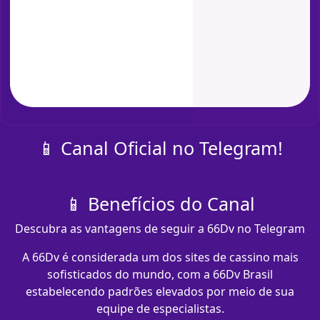
📱 Canal Oficial no Telegram!
📱 Benefícios do Canal
Descubra as vantagens de seguir a 66Dv no Telegram
A 66Dv é considerada um dos sites de cassino mais
sofisticados do mundo, com a 66Dv Brasil
estabelecendo padrões elevados por meio de sua
equipe de especialistas.