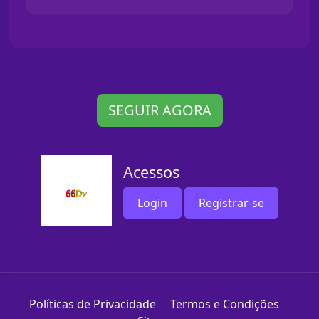
SEGUIR AGORA
Acessos
Login
Registrar-se
Políticas de Privacidade
Termos e Condições