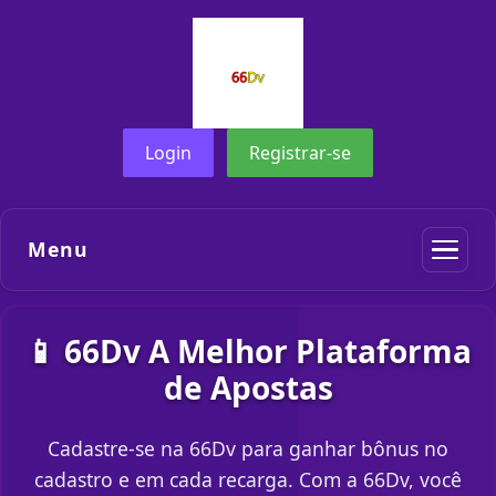
Login
Registrar-se
Menu
📱 66Dv A Melhor Plataforma
de Apostas
Cadastre-se na 66Dv para ganhar bônus no
cadastro e em cada recarga. Com a 66Dv, você