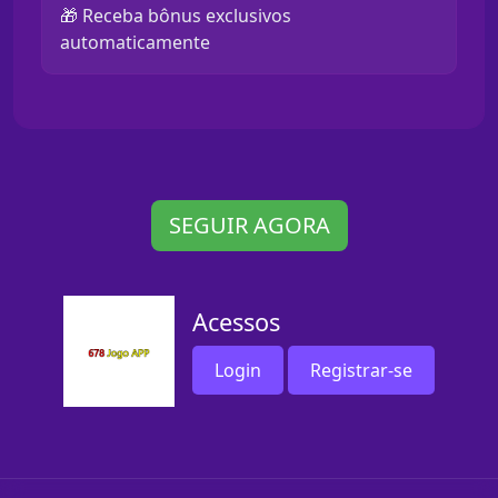
🎁 Receba bônus exclusivos
automaticamente
SEGUIR AGORA
Acessos
Login
Registrar-se