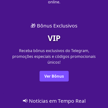
online.
🎁 Bônus Exclusivos
VIP
Receba bônus exclusivos do Telegram,
promoções especiais e códigos promocionais
únicos!
Ver Bônus
📢 Notícias em Tempo Real