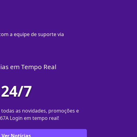
 com a equipe de suporte via
cias em Tempo Real
24/7
e todas as novidades, promoções e
 67A Login em tempo real!
Ver Notícias