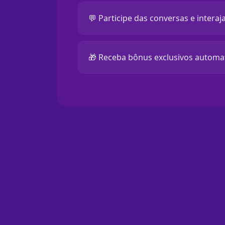
💬 Participe das conversas e interaj
🎁 Receba bônus exclusivos autom