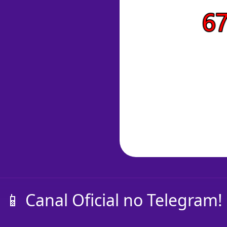
📱 Canal Oficial no Telegram!