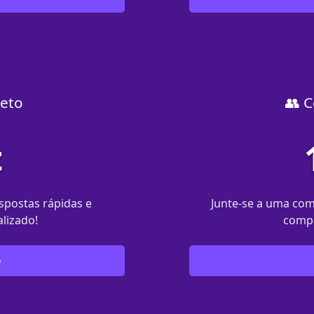
reto
👥 
t
espostas rápidas e
Junte-se a uma com
lizado!
compa
e