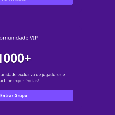
Comunidade VIP
1000+
unidade exclusiva de jogadores e
rtilhe experiências!
Entrar Grupo