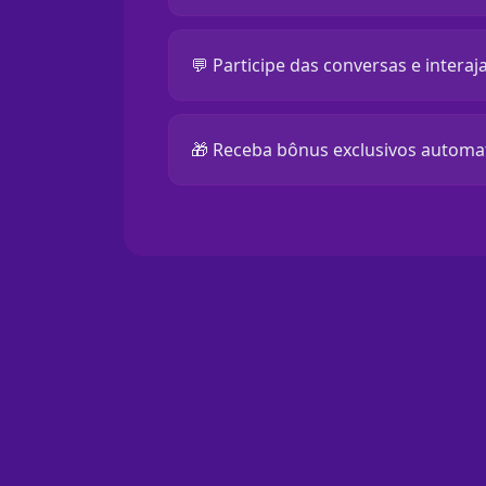
💬 Participe das conversas e interaj
🎁 Receba bônus exclusivos autom