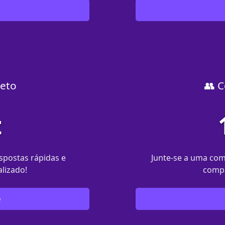
reto
👥 
t
espostas rápidas e
Junte-se a uma com
lizado!
compa
e