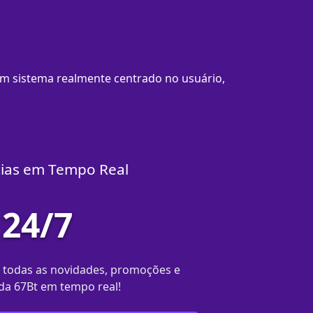
 um sistema realmente centrado no usuário,
cias em Tempo Real
24/7
e todas as novidades, promoções e
da 67Bt em tempo real!