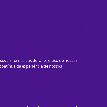
essoais fornecidas durante o uso de nossos
 contínua da experiência de nossos