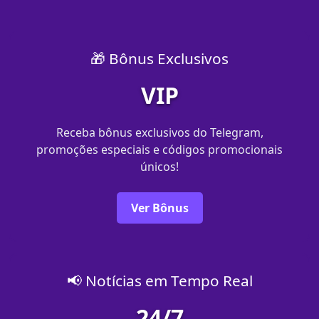
🎁 Bônus Exclusivos
VIP
Receba bônus exclusivos do Telegram,
promoções especiais e códigos promocionais
únicos!
Ver Bônus
📢 Notícias em Tempo Real
24/7