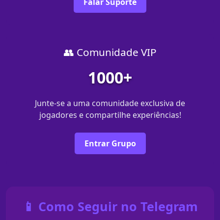
Falar Suporte
👥 Comunidade VIP
1000+
Junte-se a uma comunidade exclusiva de
jogadores e compartilhe experiências!
Entrar Grupo
📱 Como Seguir no Telegram