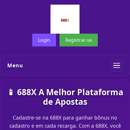
Login
Registrar-se
Menu
📱 688X A Melhor Plataforma
de Apostas
Cadastre-se na 688X para ganhar bônus no
cadastro e em cada recarga. Com a 688X, você