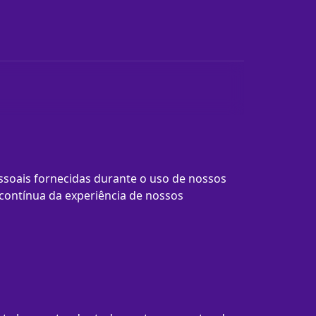
ssoais fornecidas durante o uso de nossos
 contínua da experiência de nossos