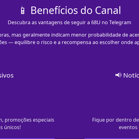
📱 Benefícios do Canal
Descubra as vantagens de seguir a 68U no Telegram
oras, mas geralmente indicam menor probabilidade de ace
ões — equilibre o risco e a recompensa ao escolher onde ap
sivos
📢 Notí
m, promoções especiais
Fique por dentro d
s únicos!
eventos