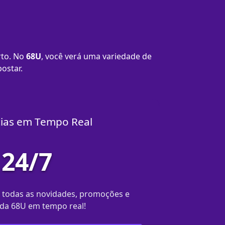
rto. No
68U
, você verá uma variedade de
ostar.
cias em Tempo Real
24/7
e todas as novidades, promoções e
 da 68U em tempo real!