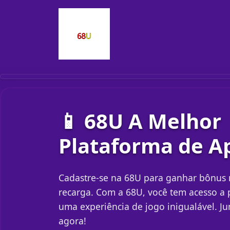
📱 68U A Melhor
Plataforma de A
Cadastre-se na 68U para ganhar bônus 
recarga. Com a 68U, você tem acesso a 
uma experiência de jogo inigualável. J
agora!