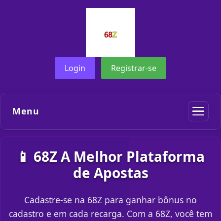
Login
Registrar-se
Menu
📱 68Z A Melhor Plataforma
de Apostas
Cadastre-se na 68Z para ganhar bônus no
cadastro e em cada recarga. Com a 68Z, você tem