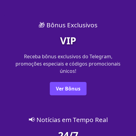
🎁 Bônus Exclusivos
VIP
Receba bônus exclusivos do Telegram,
promoções especiais e códigos promocionais
únicos!
Ver Bônus
📢 Notícias em Tempo Real
24/7