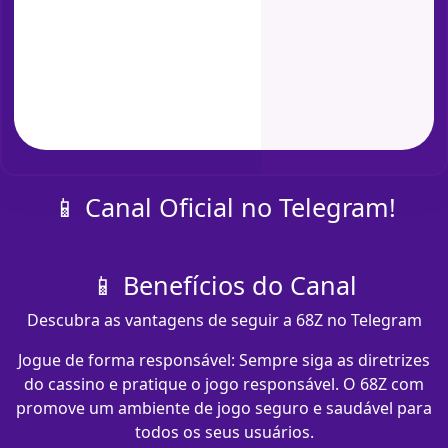
📱 Canal Oficial no Telegram!
📱 Benefícios do Canal
Descubra as vantagens de seguir a 68Z no Telegram
Jogue de forma responsável: Sempre siga as diretrizes
do cassino e pratique o jogo responsável. O 68Z com​
promove um ambiente de jogo seguro e saudável para
todos os seus usuários.