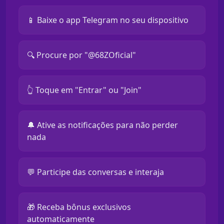
📱 Baixe o app Telegram no seu dispositivo
🔍 Procure por "@68ZOficial"
👆 Toque em "Entrar" ou "Join"
🔔 Ative as notificações para não perder
nada
💬 Participe das conversas e interaja
🎁 Receba bônus exclusivos
automaticamente