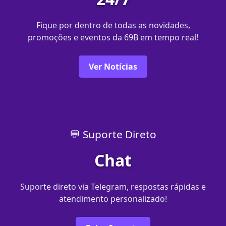
Fique por dentro de todas as novidades,
promoções e eventos da 69B em tempo real!
Ver Notícias
💬 Suporte Direto
Chat
Suporte direto via Telegram, respostas rápidas e
atendimento personalizado!