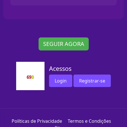
SEGUIR AGORA
Acessos
Login
Registrar-se
Políticas de Privacidade
Termos e Condições