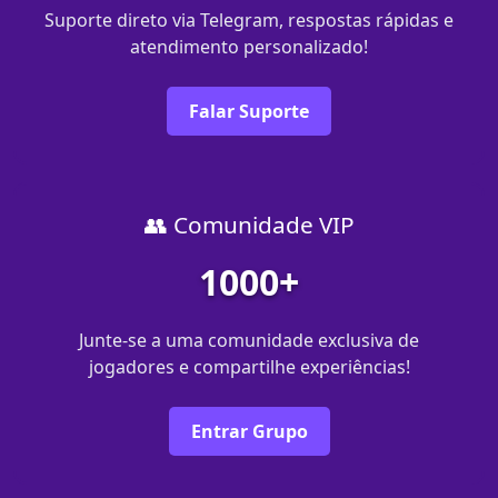
Suporte direto via Telegram, respostas rápidas e
atendimento personalizado!
Falar Suporte
👥 Comunidade VIP
1000+
Junte-se a uma comunidade exclusiva de
jogadores e compartilhe experiências!
Entrar Grupo