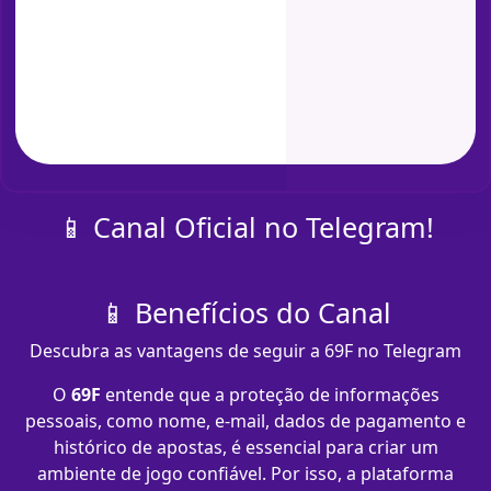
📱 Canal Oficial no Telegram!
📱 Benefícios do Canal
Descubra as vantagens de seguir a 69F no Telegram
O
69F
entende que a proteção de informações
pessoais, como nome, e-mail, dados de pagamento e
histórico de apostas, é essencial para criar um
ambiente de jogo confiável. Por isso, a plataforma