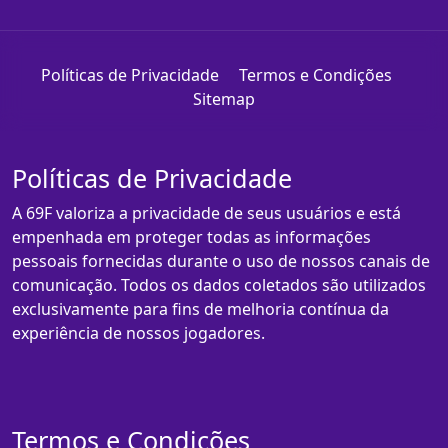
Políticas de Privacidade
Termos e Condições
Sitemap
Políticas de Privacidade
A 69F valoriza a privacidade de seus usuários e está
empenhada em proteger todas as informações
pessoais fornecidas durante o uso de nossos canais de
comunicação. Todos os dados coletados são utilizados
exclusivamente para fins de melhoria contínua da
experiência de nossos jogadores.
Termos e Condições