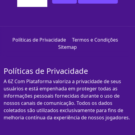
Políticas de Privacidade
Termos e Condições
Sitemap
Políticas de Privacidade
A 6Z Com Plataforma valoriza a privacidade de seus
usuários e está empenhada em proteger todas as
informações pessoais fornecidas durante o uso de
nossos canais de comunicação. Todos os dados
coletados são utilizados exclusivamente para fins de
melhoria contínua da experiência de nossos jogadores.