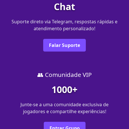
Chat
Suporte direto via Telegram, respostas rápidas e
atendimento personalizado!
Falar Suporte
👥 Comunidade VIP
1000+
Junte-se a uma comunidade exclusiva de
jogadores e compartilhe experiências!
Entrar Grupo