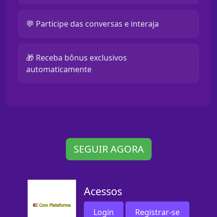
💬 Participe das conversas e interaja
🎁 Receba bônus exclusivos
automaticamente
SEGUIR AGORA
Acessos
Login
Registrar-se