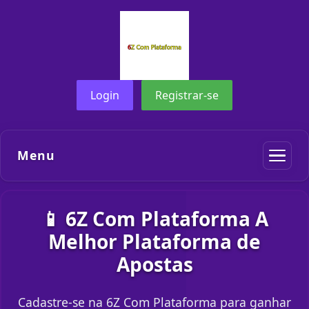
Login
Registrar-se
Menu
📱 6Z Com Plataforma A
Melhor Plataforma de
Apostas
Cadastre-se na 6Z Com Plataforma para ganhar