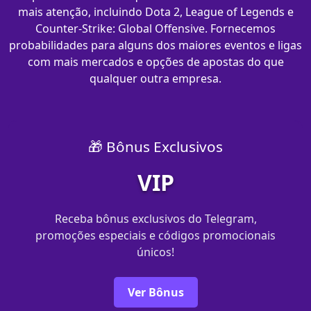
mais atenção, incluindo Dota 2, League of Legends e
Counter-Strike: Global Offensive. Fornecemos
probabilidades para alguns dos maiores eventos e ligas
com mais mercados e opções de apostas do que
qualquer outra empresa.
🎁 Bônus Exclusivos
VIP
Receba bônus exclusivos do Telegram,
promoções especiais e códigos promocionais
únicos!
Ver Bônus