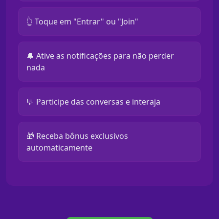
👆 Toque em "Entrar" ou "Join"
🔔 Ative as notificações para não perder
nada
💬 Participe das conversas e interaja
🎁 Receba bônus exclusivos
automaticamente