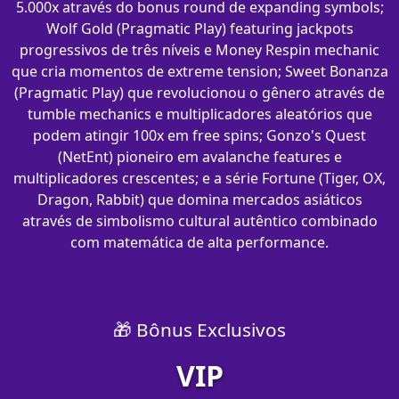
5.000x através do bonus round de expanding symbols;
Wolf Gold (Pragmatic Play) featuring jackpots
progressivos de três níveis e Money Respin mechanic
que cria momentos de extreme tension; Sweet Bonanza
(Pragmatic Play) que revolucionou o gênero através de
tumble mechanics e multiplicadores aleatórios que
podem atingir 100x em free spins; Gonzo's Quest
(NetEnt) pioneiro em avalanche features e
multiplicadores crescentes; e a série Fortune (Tiger, OX,
Dragon, Rabbit) que domina mercados asiáticos
através de simbolismo cultural autêntico combinado
com matemática de alta performance.
🎁 Bônus Exclusivos
VIP