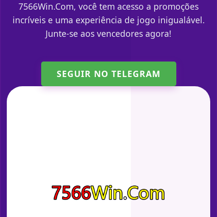
7566Win.Com, você tem acesso a promoções
incríveis e uma experiência de jogo inigualável.
Junte-se aos vencedores agora!
SEGUIR NO TELEGRAM