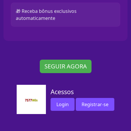
🎁 Receba bônus exclusivos
automaticamente
SEGUIR AGORA
Acessos
Login
Registrar-se