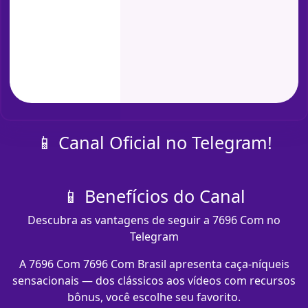
📱 Canal Oficial no Telegram!
📱 Benefícios do Canal
Descubra as vantagens de seguir a 7696 Com no
Telegram
A 7696 Com 7696 Com Brasil apresenta caça-níqueis
sensacionais — dos clássicos aos vídeos com recursos
bônus, você escolhe seu favorito.