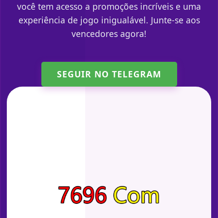
você tem acesso a promoções incríveis e uma
experiência de jogo inigualável. Junte-se aos
vencedores agora!
SEGUIR NO TELEGRAM