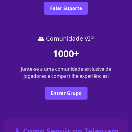
Falar Suporte
👥 Comunidade VIP
1000+
Junte-se a uma comunidade exclusiva de
jogadores e compartilhe experiências!
Entrar Grupo
📱 Como Seguir no Telegram