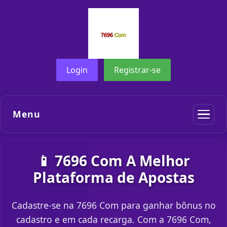
Login
Registrar-se
Menu
📱 7696 Com A Melhor
Plataforma de Apostas
Cadastre-se na 7696 Com para ganhar bônus no
cadastro e em cada recarga. Com a 7696 Com,