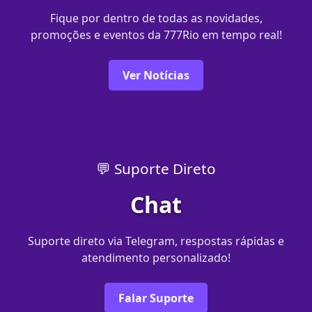
Fique por dentro de todas as novidades,
promoções e eventos da 777Rio em tempo real!
Ver Notícias
💬 Suporte Direto
Chat
Suporte direto via Telegram, respostas rápidas e
atendimento personalizado!
Falar Suporte