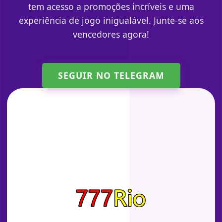
tem acesso a promoções incríveis e uma
experiência de jogo inigualável. Junte-se aos
vencedores agora!
SEGUIR NO TELEGRAM