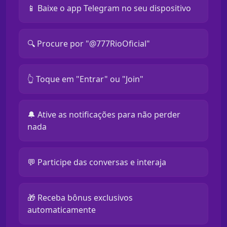
📱 Baixe o app Telegram no seu dispositivo
🔍 Procure por "@777RioOficial"
👆 Toque em "Entrar" ou "Join"
🔔 Ative as notificações para não perder
nada
💬 Participe das conversas e interaja
🎁 Receba bônus exclusivos
automaticamente