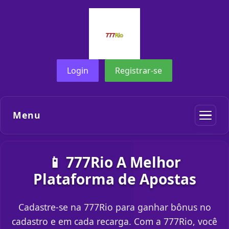
Login
Registrar-se
Menu
📱 777Rio A Melhor
Plataforma de Apostas
Cadastre-se na 777Rio para ganhar bônus no
cadastro e em cada recarga. Com a 777Rio, você