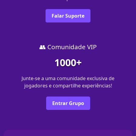
Falar Suporte
👥 Comunidade VIP
1000+
Junte-se a uma comunidade exclusiva de
jogadores e compartilhe experiências!
Entrar Grupo