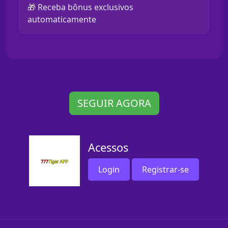
🎁 Receba bônus exclusivos
automaticamente
SEGUIR AGORA
Acessos
Login
Registrar-se