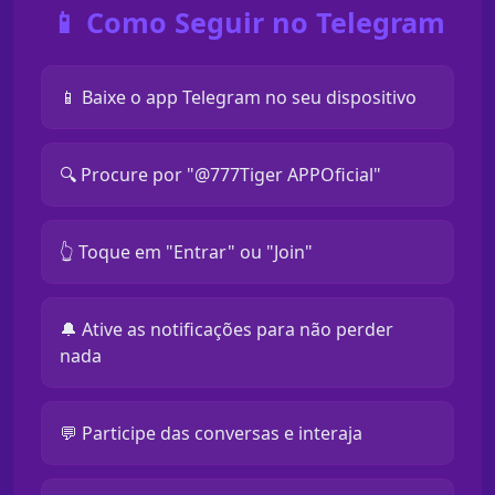
📱 Como Seguir no Telegram
📱 Baixe o app Telegram no seu dispositivo
🔍 Procure por "@777Tiger APPOficial"
👆 Toque em "Entrar" ou "Join"
🔔 Ative as notificações para não perder
nada
💬 Participe das conversas e interaja