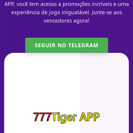
APP, você tem acesso a promoções incríveis e uma
experiência de jogo inigualável. Junte-se aos
vencedores agora!
SEGUIR NO TELEGRAM