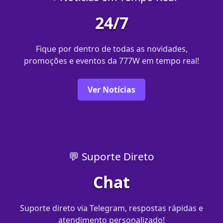
24/7
Fique por dentro de todas as novidades,
promoções e eventos da 777W em tempo real!
Ver Notícias
💬 Suporte Direto
Chat
Suporte direto via Telegram, respostas rápidas e
atendimento personalizado!