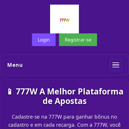
Login
Registrar-se
Menu
📱 777W A Melhor Plataforma
de Apostas
Cadastre-se na 777W para ganhar bônus no
cadastro e em cada recarga. Com a 777W, você