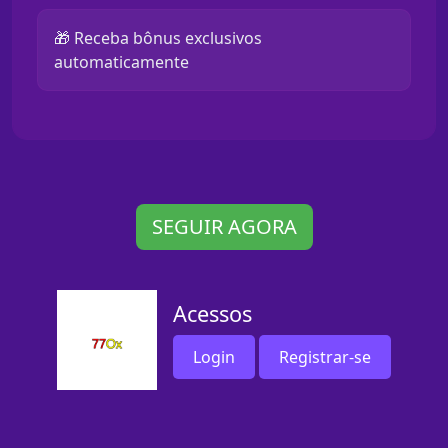
🎁 Receba bônus exclusivos
automaticamente
SEGUIR AGORA
Acessos
Login
Registrar-se