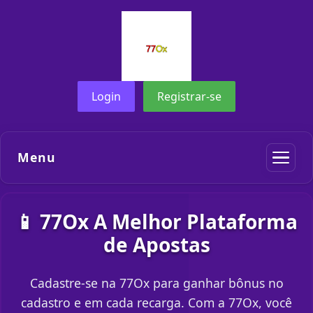
Login
Registrar-se
Menu
📱 77Ox A Melhor Plataforma
de Apostas
Cadastre-se na 77Ox para ganhar bônus no
cadastro e em cada recarga. Com a 77Ox, você