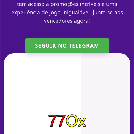
tem acesso a promoções incríveis e uma
experiência de jogo inigualável. Junte-se aos
vencedores agora!
SEGUIR NO TELEGRAM