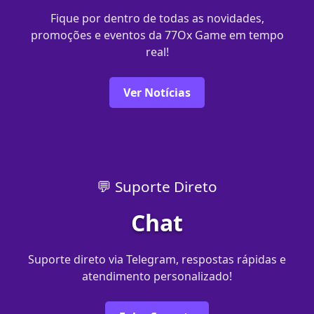
Fique por dentro de todas as novidades,
promoções e eventos da 77Ox Game em tempo
real!
Ver Notícias
💬 Suporte Direto
Chat
Suporte direto via Telegram, respostas rápidas e
atendimento personalizado!