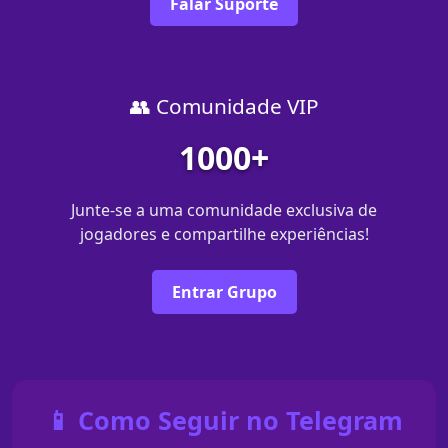
Falar Suporte
👥 Comunidade VIP
1000+
Junte-se a uma comunidade exclusiva de
jogadores e compartilhe experiências!
Entrar Grupo
📱 Como Seguir no Telegram