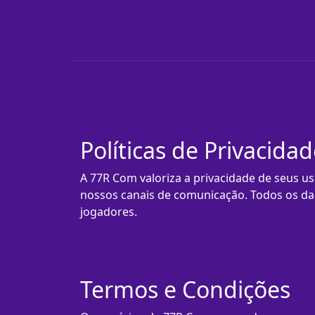
Políticas de Privacida
A 77R Com valoriza a privacidade de seus 
nossos canais de comunicação. Todos os dad
jogadores.
Termos e Condições