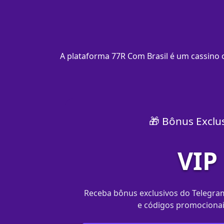
A plataforma 77R Com Brasil é um cassino 
🎁 Bônus Exclu
VIP
Receba bônus exclusivos do Telegra
e códigos promocionai