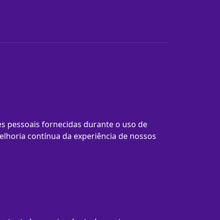
s pessoais fornecidas durante o uso de
elhoria contínua da experiência de nossos