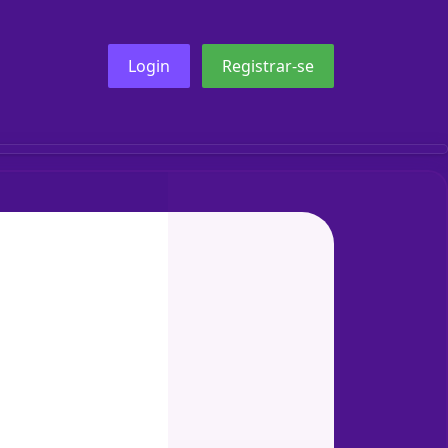
Login
Registrar-se