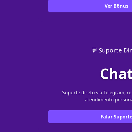
Ver Bônus
💬 Suporte Di
Cha
Suporte direto via Telegram, r
atendimento persona
Falar Suport