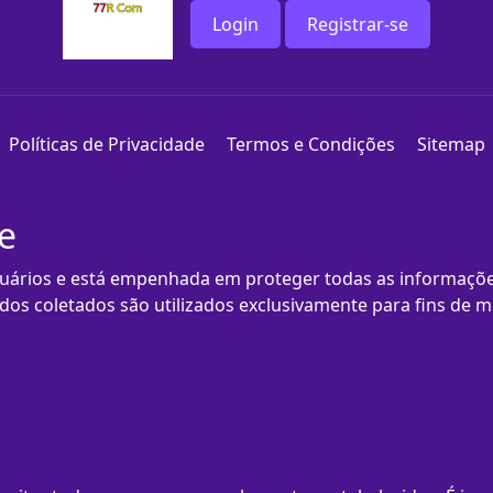
Login
Registrar-se
Políticas de Privacidade
Termos e Condições
Sitemap
de
usuários e está empenhada em proteger todas as informaçõe
os coletados são utilizados exclusivamente para fins de m