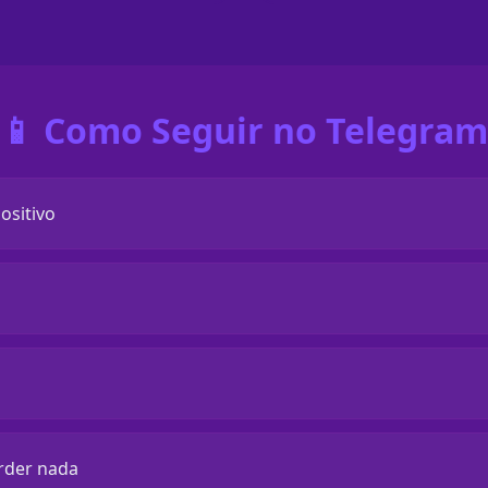
📱 Como Seguir no Telegram
ositivo
erder nada