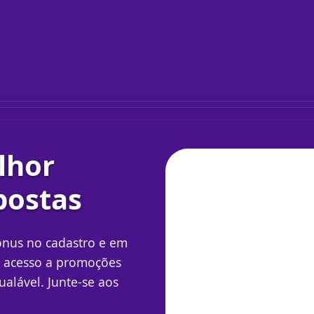
lhor
postas
ônus no cadastro e em
m acesso a promoções
ualável. Junte-se aos