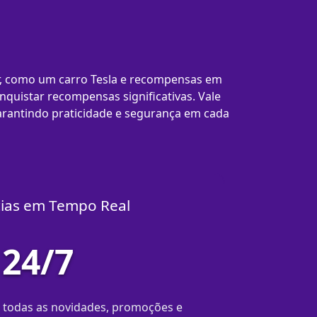
m
or, como um carro Tesla e recompensas em
onquistar recompensas significativas. Vale
arantindo praticidade e segurança em cada
cias em Tempo Real
24/7
e todas as novidades, promoções e