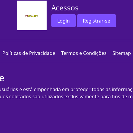
Acessos
Login
Registrar-se
Políticas de Privacidade
Termos e Condições
Sitemap
de
 usuários e está empenhada em proteger todas as informaç
os coletados são utilizados exclusivamente para fins de m