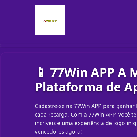
📱 77Win APP A 
Plataforma de A
Cadastre-se na 77Win APP para ganhar 
cada recarga. Com a 77Win APP, você t
incríveis e uma experiência de jogo inig
vencedores agora!