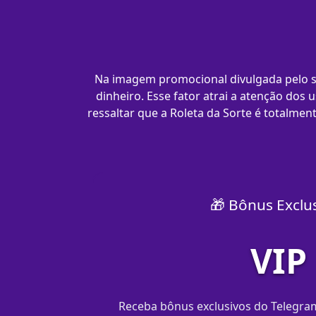
Na imagem promocional divulgada pelo si
dinheiro. Esse fator atrai a atenção dos 
ressaltar que a Roleta da Sorte é totalme
🎁 Bônus Exclu
VIP
Receba bônus exclusivos do Telegra