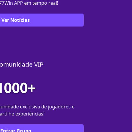
77Win APP em tempo real!
Ver Notícias
Comunidade VIP
1000+
unidade exclusiva de jogadores e
rtilhe experiências!
Entrar Grupo