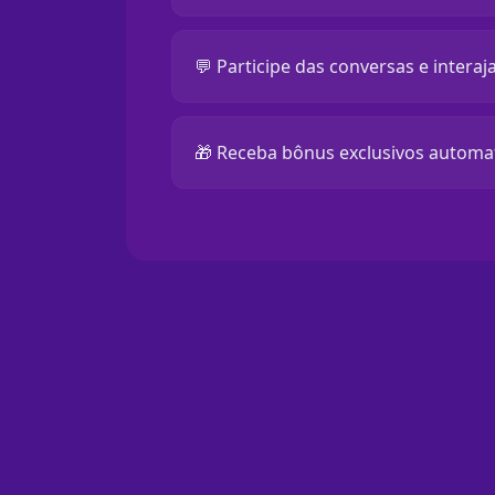
💬 Participe das conversas e interaj
🎁 Receba bônus exclusivos autom