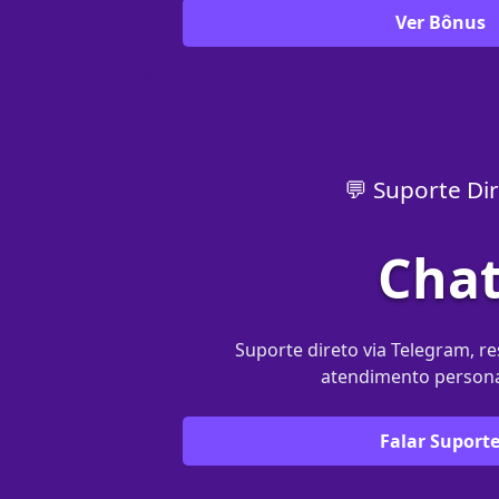
Ver Bônus
💬 Suporte Di
Cha
Suporte direto via Telegram, r
atendimento persona
Falar Suport