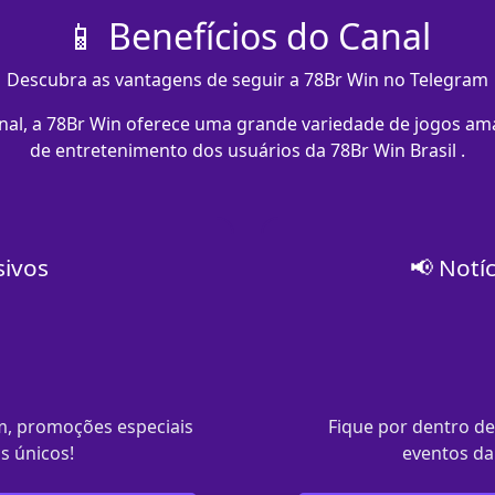
📱 Benefícios do Canal
Descubra as vantagens de seguir a 78Br Win no Telegram
al, a 78Br Win oferece uma grande variedade de jogos ama
de entretenimento dos usuários da 78Br Win Brasil .
sivos
📢 Notí
m, promoções especiais
Fique por dentro d
s únicos!
eventos da