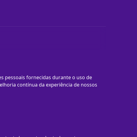
es pessoais fornecidas durante o uso de
elhoria contínua da experiência de nossos