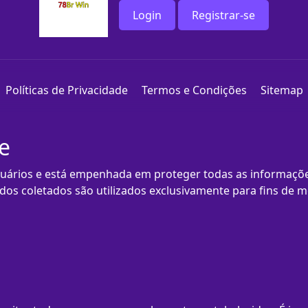
Login
Registrar-se
Políticas de Privacidade
Termos e Condições
Sitemap
de
usuários e está empenhada em proteger todas as informaçõ
os coletados são utilizados exclusivamente para fins de m