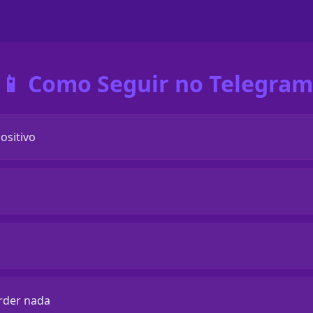
📱 Como Seguir no Telegram
ositivo
erder nada