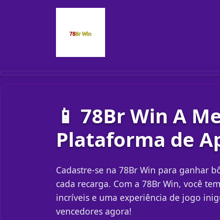
📱 78Br Win A M
Plataforma de A
Cadastre-se na 78Br Win para ganhar b
cada recarga. Com a 78Br Win, você te
incríveis e uma experiência de jogo inig
vencedores agora!