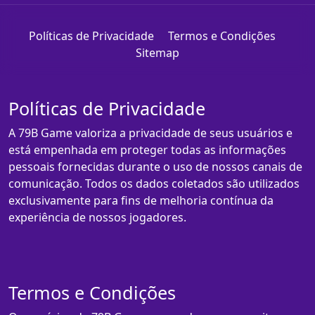
Políticas de Privacidade
Termos e Condições
Sitemap
Políticas de Privacidade
A 79B Game valoriza a privacidade de seus usuários e
está empenhada em proteger todas as informações
pessoais fornecidas durante o uso de nossos canais de
comunicação. Todos os dados coletados são utilizados
exclusivamente para fins de melhoria contínua da
experiência de nossos jogadores.
Termos e Condições