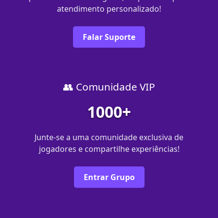
atendimento personalizado!
Falar Suporte
👥 Comunidade VIP
1000+
Junte-se a uma comunidade exclusiva de
jogadores e compartilhe experiências!
Entrar Grupo