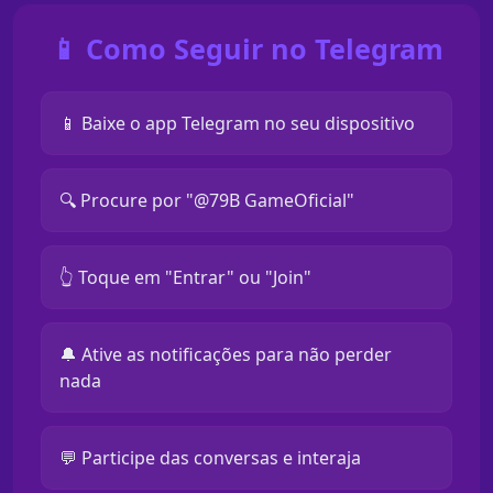
📱 Como Seguir no Telegram
📱 Baixe o app Telegram no seu dispositivo
🔍 Procure por "@79B GameOficial"
👆 Toque em "Entrar" ou "Join"
🔔 Ative as notificações para não perder
nada
💬 Participe das conversas e interaja