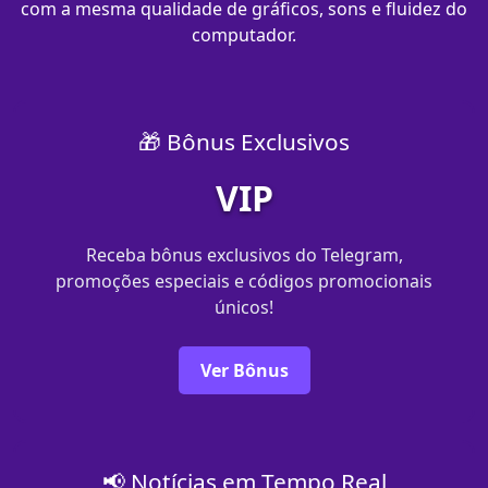
com a mesma qualidade de gráficos, sons e fluidez do
computador.
🎁 Bônus Exclusivos
VIP
Receba bônus exclusivos do Telegram,
promoções especiais e códigos promocionais
únicos!
Ver Bônus
📢 Notícias em Tempo Real