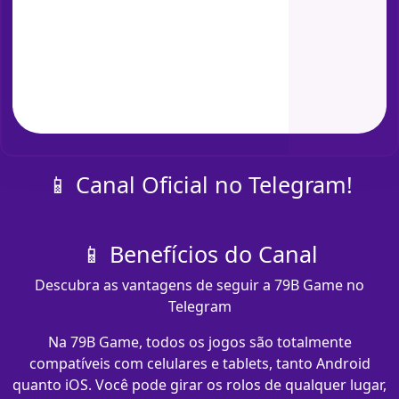
📱 Canal Oficial no Telegram!
📱 Benefícios do Canal
Descubra as vantagens de seguir a 79B Game no
Telegram
Na 79B Game, todos os jogos são totalmente
compatíveis com celulares e tablets, tanto Android
quanto iOS. Você pode girar os rolos de qualquer lugar,