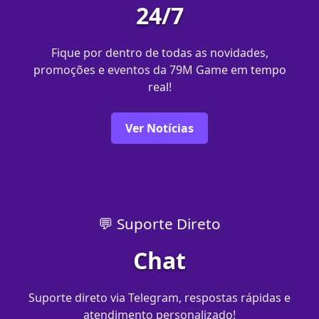
24/7
Fique por dentro de todas as novidades,
promoções e eventos da 79M Game em tempo
real!
Ver Notícias
💬 Suporte Direto
Chat
Suporte direto via Telegram, respostas rápidas e
atendimento personalizado!