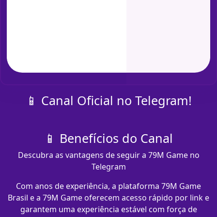
📱 Canal Oficial no Telegram!
📱 Benefícios do Canal
Descubra as vantagens de seguir a 79M Game no
Telegram
Com anos de experiência, a plataforma 79M Game
Brasil e a 79M Game oferecem acesso rápido por link e
garantem uma experiência estável com força de