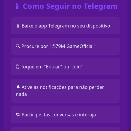
📱 Como Seguir no Telegram
📱 Baixe o app Telegram no seu dispositivo
🔍 Procure por "@79M GameOficial"
👆 Toque em "Entrar" ou "Join"
🔔 Ative as notificações para não perder
nada
💬 Participe das conversas e interaja