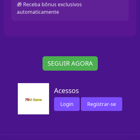
🎁 Receba bônus exclusivos
automaticamente
SEGUIR AGORA
Acessos
Login
Registrar-se