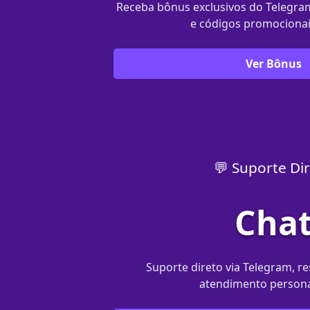
Receba bônus exclusivos do Telegra
e códigos promocionai
Ver Bônus
💬 Suporte Di
Cha
Suporte direto via Telegram, r
atendimento persona