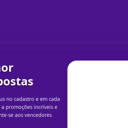
hor
postas
us no cadastro e em cada
 a promoções incríveis e
unte-se aos vencedores