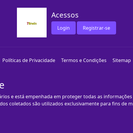
Acessos
Login
Registrar-se
Políticas de Privacidade
Termos e Condições
Sitemap
de
uários e está empenhada em proteger todas as informações
os coletados são utilizados exclusivamente para fins de m