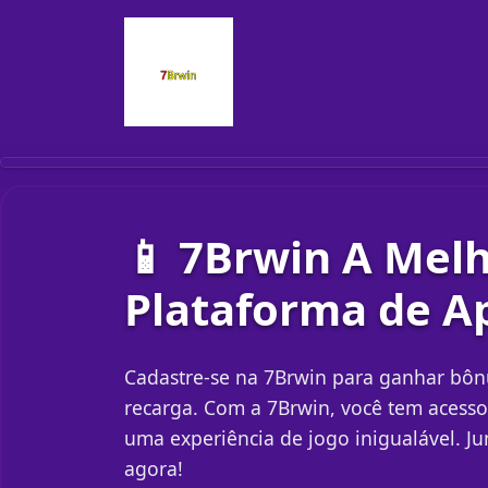
📱 7Brwin A Mel
Plataforma de A
Cadastre-se na 7Brwin para ganhar bôn
recarga. Com a 7Brwin, você tem acesso
uma experiência de jogo inigualável. J
agora!