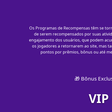
Os Programas de Recompensas têm se torna
de serem recompensados por suas ativid
engajamento dos usuários, que podem acum
os jogadores a retornarem ao site, mas t
pontos por prêmios, bônus ou até mes
🎁 Bônus Exclu
VIP