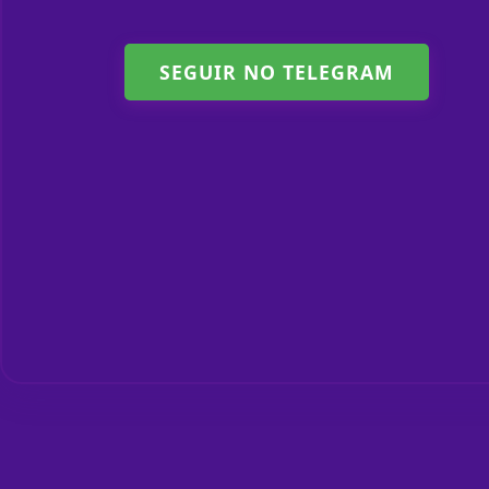
SEGUIR NO TELEGRAM