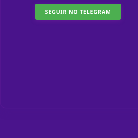
SEGUIR NO TELEGRAM