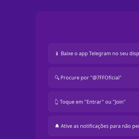
📱 Baixe o app Telegram no seu disp
🔍 Procure por "@7FFOficial"
👆 Toque em "Entrar" ou "Join"
🔔 Ative as notificações para não p