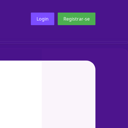
Login
Registrar-se