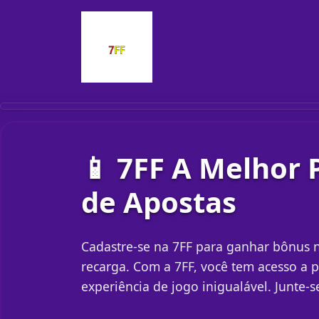
📱 7FF A Melhor 
de Apostas
Cadastre-se na 7FF para ganhar bônus 
recarga. Com a 7FF, você tem acesso a 
experiência de jogo inigualável. Junte-