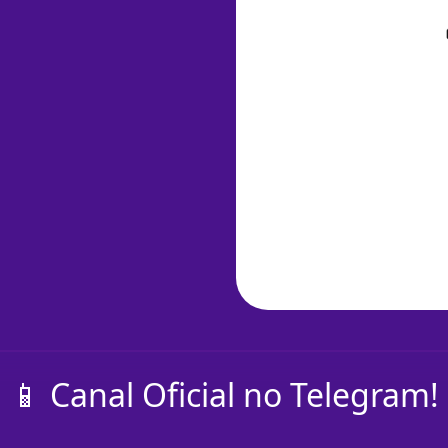
📱 Canal Oficial no Telegram!