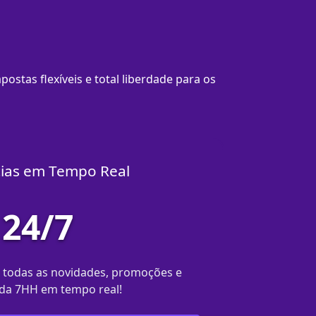
stas flexíveis e total liberdade para os
cias em Tempo Real
24/7
e todas as novidades, promoções e
da 7HH em tempo real!