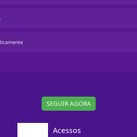
a
aticamente
SEGUIR AGORA
Acessos