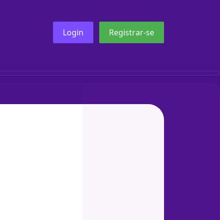
Login
Registrar-se