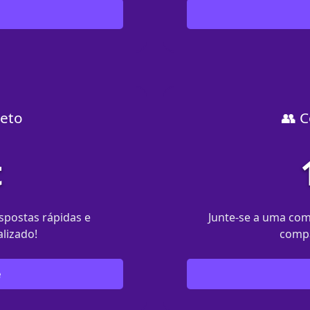
reto
👥 
t
espostas rápidas e
Junte-se a uma com
lizado!
compa
e