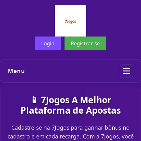
Login
Registrar-se
Menu
📱 7Jogos A Melhor
Plataforma de Apostas
Cadastre-se na 7Jogos para ganhar bônus no
cadastro e em cada recarga. Com a 7Jogos, você