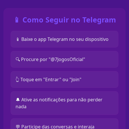
📱 Como Seguir no Telegram
📱 Baixe o app Telegram no seu dispositivo
🔍 Procure por "@7JogosOficial"
👆 Toque em "Entrar" ou "Join"
🔔 Ative as notificações para não perder
nada
💬 Participe das conversas e interaja