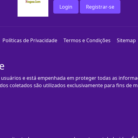
Login
Registrar-se
Políticas de Privacidade
Termos e Condições
Sitemap
de
s usuários e está empenhada em proteger todas as informa
os coletados são utilizados exclusivamente para fins de m