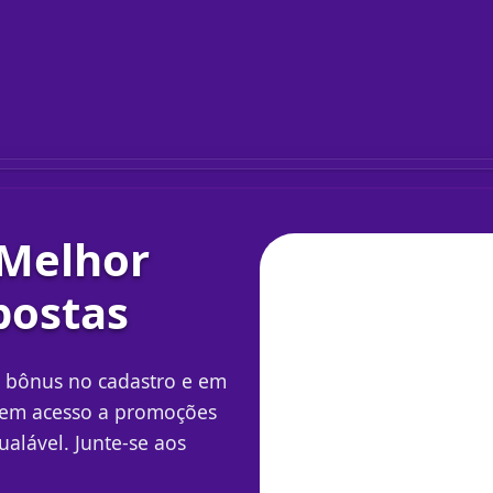
 Melhor
postas
 bônus no cadastro e em
tem acesso a promoções
ualável. Junte-se aos