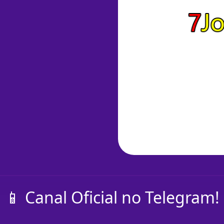
📱 Canal Oficial no Telegram!