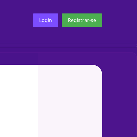
Login
Registrar-se