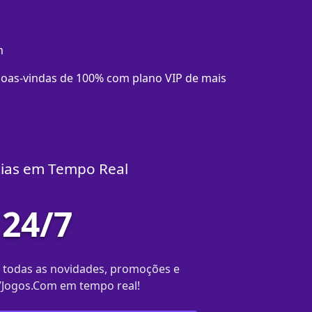
m
 boas-vindas de 100% com plano VIP de mais
cias em Tempo Real
24/7
e todas as novidades, promoções e
7Jogos.Com em tempo real!