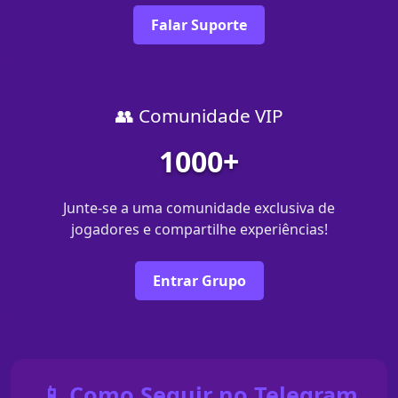
Falar Suporte
👥 Comunidade VIP
1000+
Junte-se a uma comunidade exclusiva de
jogadores e compartilhe experiências!
Entrar Grupo
📱 Como Seguir no Telegram