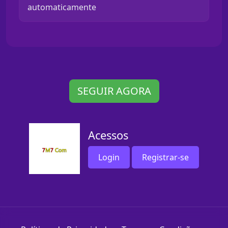
automaticamente
SEGUIR AGORA
Acessos
Login
Registrar-se