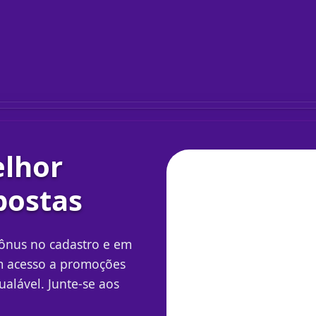
elhor
postas
ônus no cadastro e em
m acesso a promoções
ualável. Junte-se aos