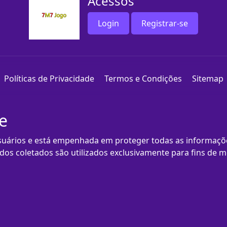
Acessos
Login
Registrar-se
Políticas de Privacidade
Termos e Condições
Sitemap
de
usuários e está empenhada em proteger todas as informaçõ
os coletados são utilizados exclusivamente para fins de m