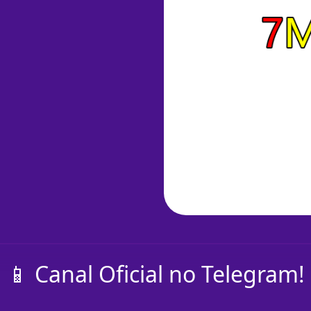
📱 Canal Oficial no Telegram!