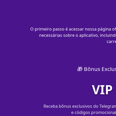
O primeiro passo é acessar nossa página of
necessárias sobre o aplicativo, incluin
carr
🎁 Bônus Exclu
VIP
Receba bônus exclusivos do Telegra
e códigos promocionai