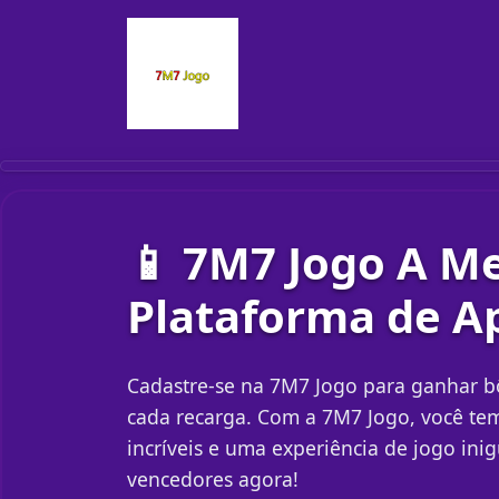
📱 7M7 Jogo A M
Plataforma de A
Cadastre-se na 7M7 Jogo para ganhar b
cada recarga. Com a 7M7 Jogo, você te
incríveis e uma experiência de jogo inig
vencedores agora!