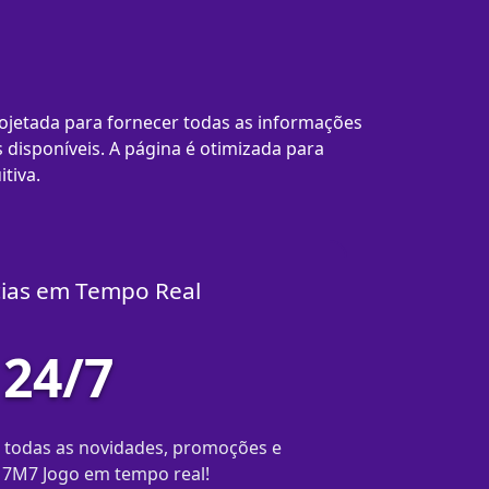
rojetada para fornecer todas as informações
s disponíveis. A página é otimizada para
tiva.
cias em Tempo Real
24/7
e todas as novidades, promoções e
 7M7 Jogo em tempo real!