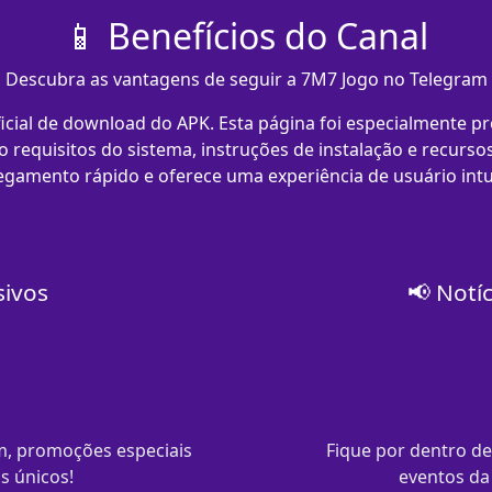
📱 Benefícios do Canal
Descubra as vantagens de seguir a 7M7 Jogo no Telegram
icial de download do APK. Esta página foi especialmente p
do requisitos do sistema, instruções de instalação e recurso
egamento rápido e oferece uma experiência de usuário intui
sivos
📢 Notí
m, promoções especiais
Fique por dentro d
s únicos!
eventos da