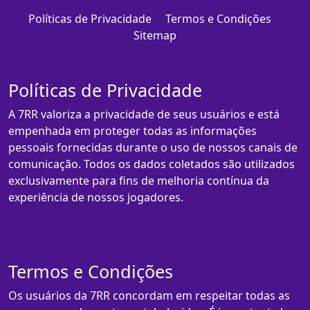
Políticas de Privacidade
Termos e Condições
Sitemap
Políticas de Privacidade
A 7RR valoriza a privacidade de seus usuários e está
empenhada em proteger todas as informações
pessoais fornecidas durante o uso de nossos canais de
comunicação. Todos os dados coletados são utilizados
exclusivamente para fins de melhoria contínua da
experiência de nossos jogadores.
Termos e Condições
Os usuários da 7RR concordam em respeitar todas as