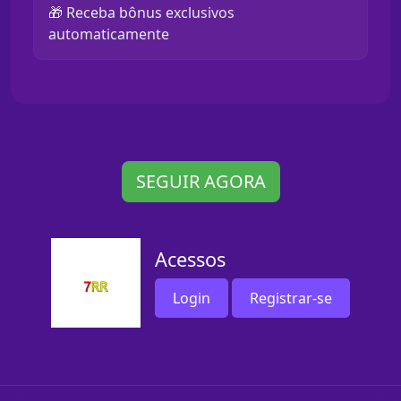
🎁 Receba bônus exclusivos
automaticamente
SEGUIR AGORA
Acessos
Login
Registrar-se