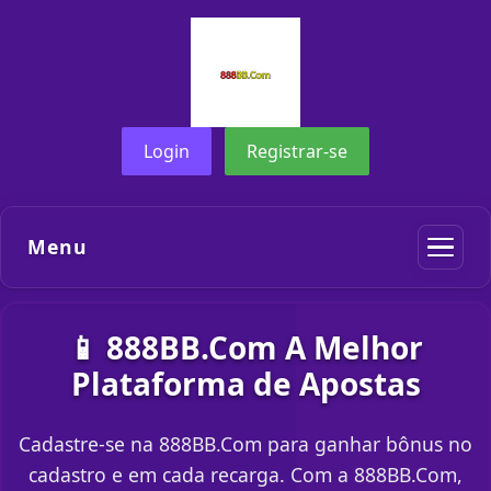
Login
Registrar-se
Menu
📱 888BB.Com A Melhor
Plataforma de Apostas
Cadastre-se na 888BB.Com para ganhar bônus no
cadastro e em cada recarga. Com a 888BB.Com,