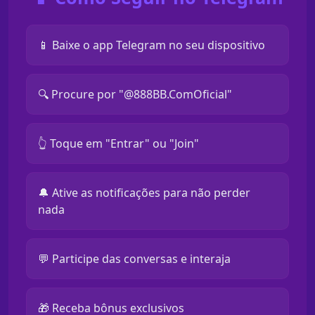
📱 Baixe o app Telegram no seu dispositivo
🔍 Procure por "@888BB.ComOficial"
👆 Toque em "Entrar" ou "Join"
🔔 Ative as notificações para não perder
nada
💬 Participe das conversas e interaja
🎁 Receba bônus exclusivos