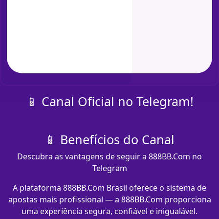
📱 Canal Oficial no Telegram!
📱 Benefícios do Canal
Descubra as vantagens de seguir a 888BB.Com no
Telegram
A plataforma 888BB.Com Brasil oferece o sistema de
apostas mais profissional — a 888BB.Com proporciona
uma experiência segura, confiável e inigualável.