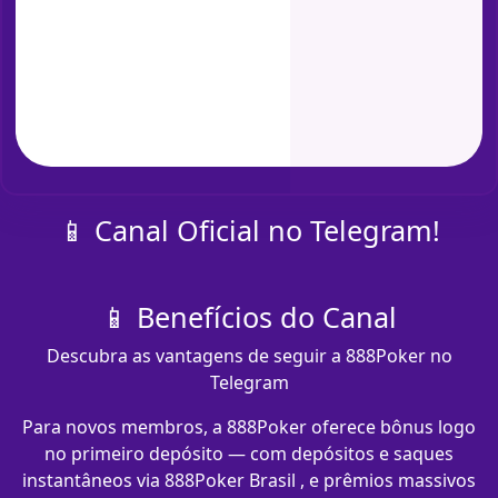
📱 Canal Oficial no Telegram!
📱 Benefícios do Canal
Descubra as vantagens de seguir a 888Poker no
Telegram
Para novos membros, a 888Poker oferece bônus logo
no primeiro depósito — com depósitos e saques
instantâneos via 888Poker Brasil , e prêmios massivos