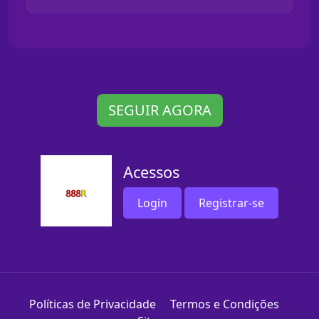
SEGUIR AGORA
Acessos
Login
Registrar-se
Políticas de Privacidade
Termos e Condições