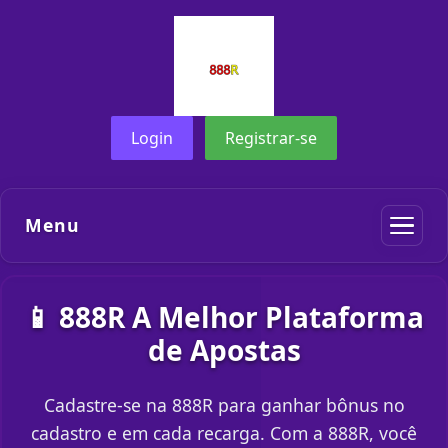
Login
Registrar-se
Menu
📱 888R A Melhor Plataforma
de Apostas
Cadastre-se na 888R para ganhar bônus no
cadastro e em cada recarga. Com a 888R, você