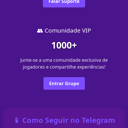
Falar Suporte
👥 Comunidade VIP
1000+
Junte-se a uma comunidade exclusiva de
jogadores e compartilhe experiências!
Entrar Grupo
📱 Como Seguir no Telegram