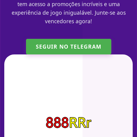
tem acesso a promoções incríveis e uma
experiência de jogo inigualável. Junte-se aos
vencedores agora!
SEGUIR NO TELEGRAM