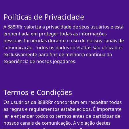
Políticas de Privacidade
A 888RRr valoriza a privacidade de seus usuários e está
empenhada em proteger todas as informações
pessoais fornecidas durante o uso de nossos canais de
comunicação. Todos os dados coletados são utilizados
exclusivamente para fins de melhoria contínua da
experiência de nossos jogadores.
Termos e Condições
Os usuários da 888RRr concordam em respeitar todas
as regras e regulamentos estabelecidos. É importante
ler e entender todos os termos antes de participar de
nossos canais de comunicação. A violação destes