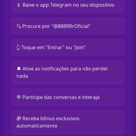
📱 Baixe o app Telegram no seu dispositivo
🔍 Procure por "@888RRrOficial"
👆 Toque em "Entrar" ou "Join"
🔔 Ative as notificações para não perder
nada
💬 Participe das conversas e interaja
🎁 Receba bônus exclusivos
automaticamente