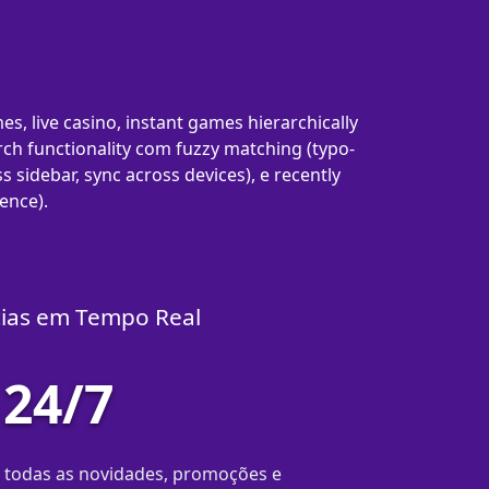
es, live casino, instant games hierarchically
earch functionality com fuzzy matching (typo-
 sidebar, sync across devices), e recently
ence).
cias em Tempo Real
24/7
e todas as novidades, promoções e