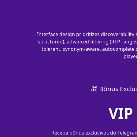
Interface design prioritizes discoverability
structured), advanced filtering (RTP ranges,
tolerant, synonym-aware, autocomplete sug
playe
🎁 Bônus Exclu
VIP
Receba bônus exclusivos do Telegra