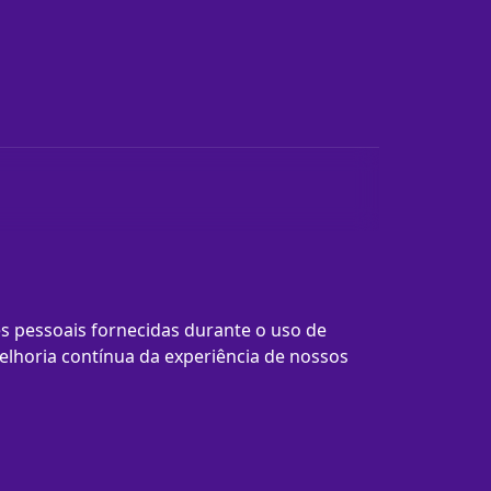
s pessoais fornecidas durante o uso de
elhoria contínua da experiência de nossos