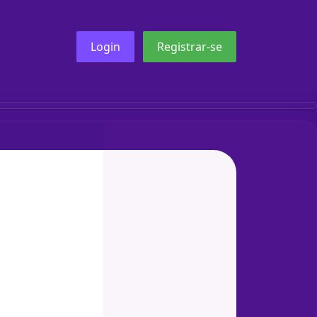
Login
Registrar-se