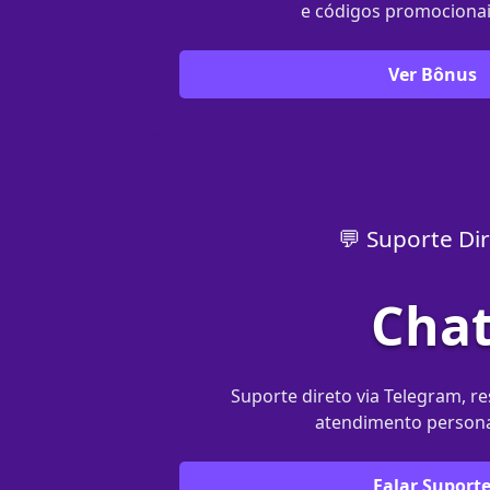
e códigos promocionai
Ver Bônus
💬 Suporte Di
Cha
Suporte direto via Telegram, r
atendimento persona
Falar Suport