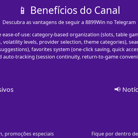
📱 Benefícios do Canal
Descubra as vantagens de seguir a 8899Win no Telegram
 e ease-of-use: category-based organization (slots, table gam
 volatility levels, provider selection, theme categories), s
gestions), favorites system (one-click saving, quick access
d auto-tracking (session continuity, return-to-game conveni
sivos
📢 Notí
m, promoções especiais
Fique por dentro d