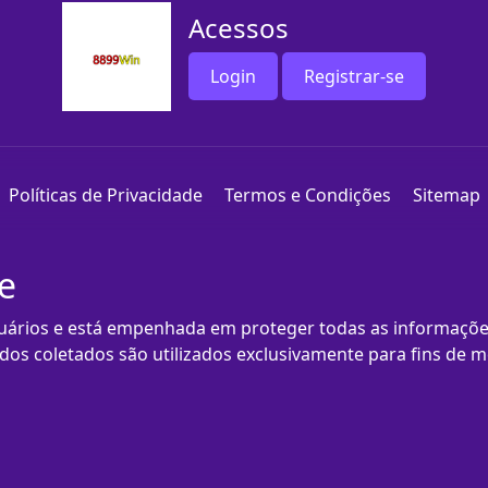
Acessos
Login
Registrar-se
Políticas de Privacidade
Termos e Condições
Sitemap
de
suários e está empenhada em proteger todas as informaçõe
os coletados são utilizados exclusivamente para fins de m