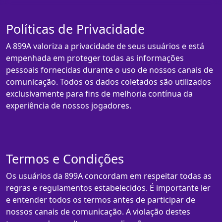
Políticas de Privacidade
A 899A valoriza a privacidade de seus usuários e está
empenhada em proteger todas as informações
pessoais fornecidas durante o uso de nossos canais de
comunicação. Todos os dados coletados são utilizados
exclusivamente para fins de melhoria contínua da
experiência de nossos jogadores.
Termos e Condições
Os usuários da 899A concordam em respeitar todas as
regras e regulamentos estabelecidos. É importante ler
e entender todos os termos antes de participar de
nossos canais de comunicação. A violação destes