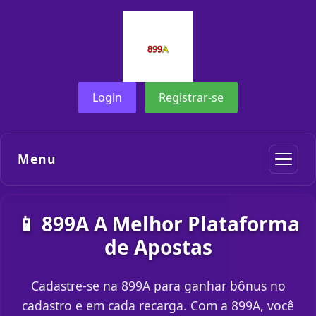
Login
Registrar-se
Menu
📱 899A A Melhor Plataforma
de Apostas
Cadastre-se na 899A para ganhar bônus no
cadastro e em cada recarga. Com a 899A, você