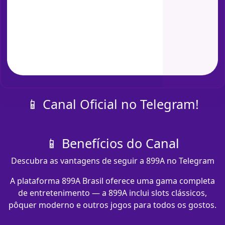
📱 Canal Oficial no Telegram!
📱 Benefícios do Canal
Descubra as vantagens de seguir a 899A no Telegram
A plataforma 899A Brasil oferece uma gama completa
de entretenimento — a 899A inclui slots clássicos,
pôquer moderno e outros jogos para todos os gostos.