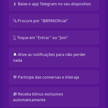
📱 Baixe o app Telegram no seu dispositivo
🔍 Procure por "@899AOficial"
👆 Toque em "Entrar" ou "Join"
🔔 Ative as notificações para não perder
nada
💬 Participe das conversas e interaja
🎁 Receba bônus exclusivos
automaticamente