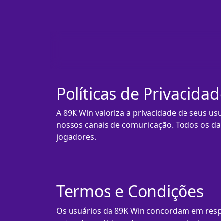
Políticas de Privacida
A 89K Win valoriza a privacidade de seus u
nossos canais de comunicação. Todos os dad
jogadores.
Termos e Condições
Os usuários da 89K Win concordam em respei