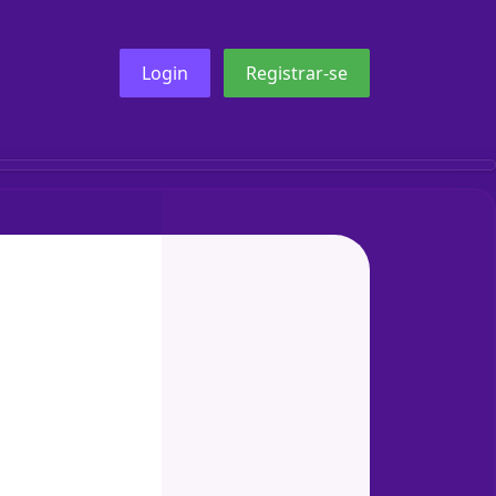
Login
Registrar-se