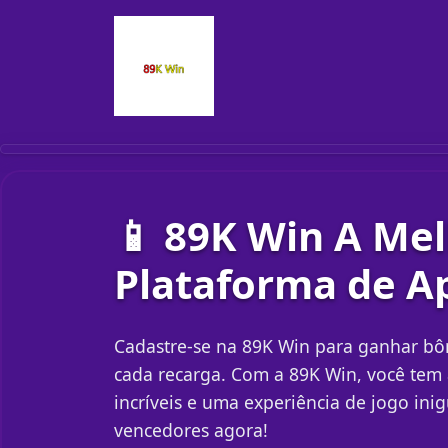
📱 89K Win A Me
Plataforma de A
Cadastre-se na 89K Win para ganhar bô
cada recarga. Com a 89K Win, você tem
incríveis e uma experiência de jogo inig
vencedores agora!