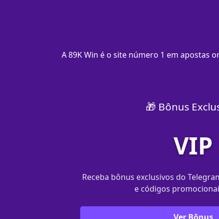
A 89K Win é o site número 1 em apostas onl
🎁 Bônus Exclu
VIP
Receba bônus exclusivos do Telegra
e códigos promocionai
Ver Bônus