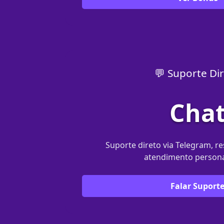
💬 Suporte Di
Cha
Suporte direto via Telegram, r
atendimento persona
Falar Suport