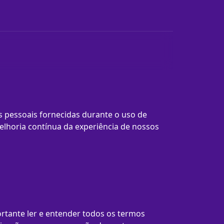
s pessoais fornecidas durante o uso de
elhoria contínua da experiência de nossos
rtante ler e entender todos os termos