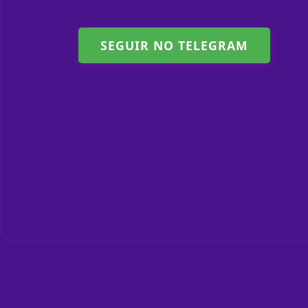
SEGUIR NO TELEGRAM