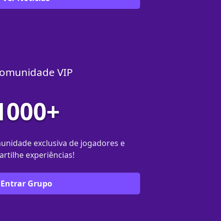
Comunidade VIP
1000+
unidade exclusiva de jogadores e
rtilhe experiências!
Entrar Grupo