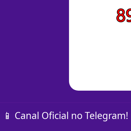
📱 Canal Oficial no Telegram!