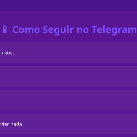
📱 Como Seguir no Telegram
ositivo
erder nada