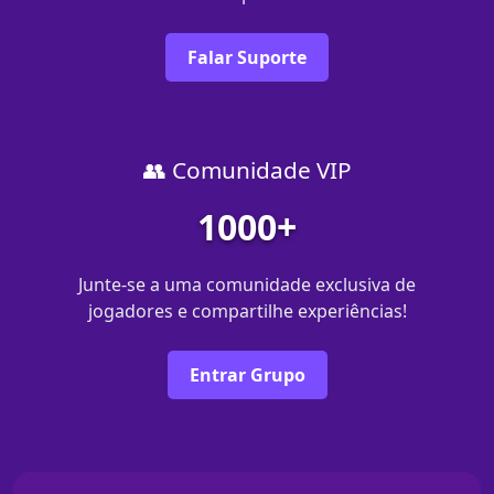
Falar Suporte
👥 Comunidade VIP
1000+
Junte-se a uma comunidade exclusiva de
jogadores e compartilhe experiências!
Entrar Grupo