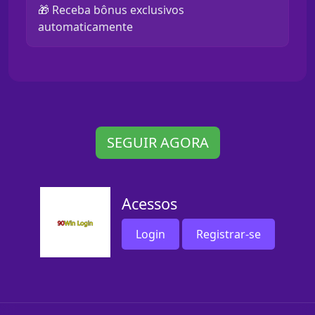
🎁 Receba bônus exclusivos
automaticamente
SEGUIR AGORA
Acessos
Login
Registrar-se