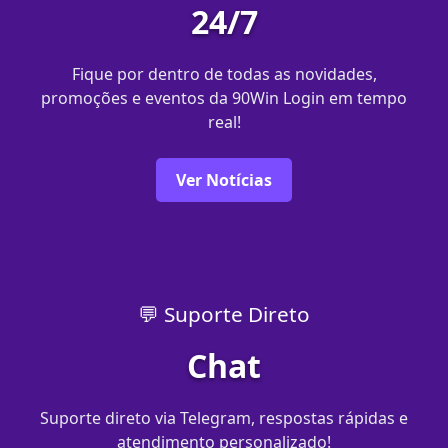
24/7
Fique por dentro de todas as novidades,
promoções e eventos da 90Win Login em tempo
real!
Ver Notícias
💬 Suporte Direto
Chat
Suporte direto via Telegram, respostas rápidas e
atendimento personalizado!