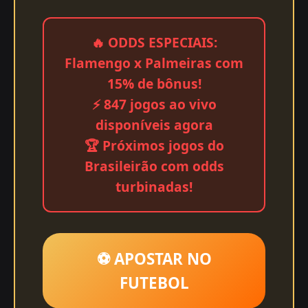
🔥 ODDS ESPECIAIS:
Flamengo x Palmeiras com
15% de bônus!
⚡ 847 jogos ao vivo
disponíveis agora
🏆 Próximos jogos do
Brasileirão com odds
turbinadas!
⚽ APOSTAR NO
FUTEBOL