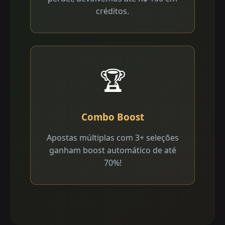
créditos.
🏆
Combo Boost
Apostas múltiplas com 3+ seleções
ganham boost automático de até
70%!