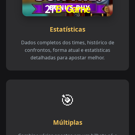
Estatísticas
Dados completos dos times, histórico de
confrontos, forma atual e estatísticas
detalhadas para apostar melhor.
🎯
Múltiplas