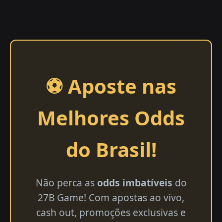
⚽ Aposte nas
Melhores Odds
do Brasil!
Não perca as
odds imbatíveis
do
27B Game! Com apostas ao vivo,
cash out, promoções exclusivas e