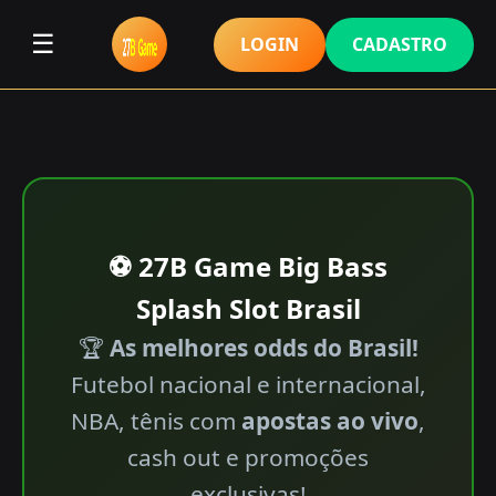
☰
LOGIN
CADASTRO
⚽ 27B Game Big Bass
Splash Slot Brasil
🏆
As melhores odds do Brasil!
Futebol nacional e internacional,
NBA, tênis com
apostas ao vivo
,
cash out e promoções
exclusivas!