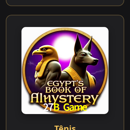
Tênis