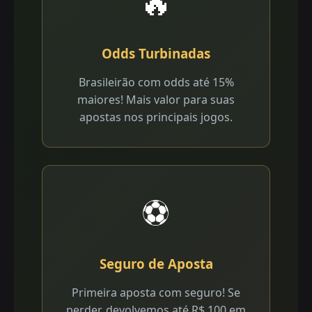
🔥
Odds Turbinadas
Brasileirão com odds até 15%
maiores! Mais valor para suas
apostas nos principais jogos.
⚽
Seguro de Aposta
Primeira aposta com seguro! Se
perder, devolvemos até R$ 100 em